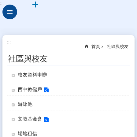
:::
跳到主要內容區塊
進
階
搜
尋
西
:::
首頁
社區與校友
中
簡
社區與校友
介
社
校友資料申辦
區
與
西中教儲戶
校
友
游泳池
行
政
文教基金會
團
隊
場地租借