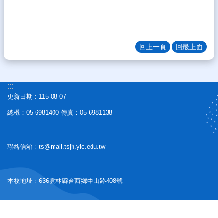
教
學
團
隊
回上一頁
回最上面
學
生
專
:::
區
更新日期
115-08-07
家
總機：05-6981400 傳真：05-6981138
長
專
區
聯絡信箱：ts@mail.tsjh.ylc.edu.tw
校
園
成
本校地址：636雲林縣台西鄉中山路408號
果
校
務