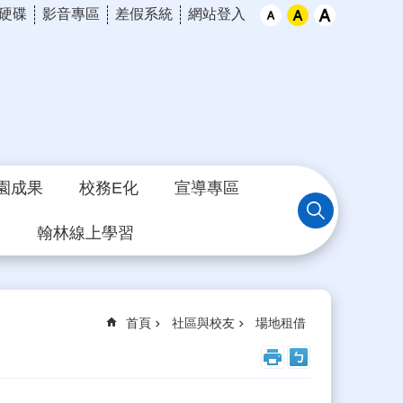
硬碟
影音專區
差假系統
網站登入
園成果
校務E化
宣導專區
習
翰林線上學習
首頁
社區與校友
場地租借