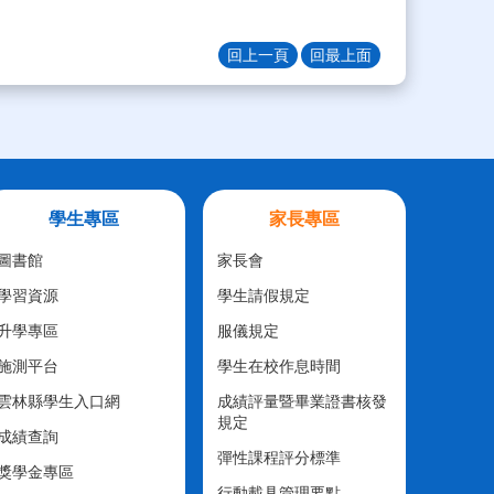
回上一頁
回最上面
學生專區
家長專區
圖書館
家長會
學習資源
學生請假規定
升學專區
服儀規定
施測平台
學生在校作息時間
雲林縣學生入口網
成績評量暨畢業證書核發
規定
成績查詢
彈性課程評分標準
獎學金專區
行動載具管理要點