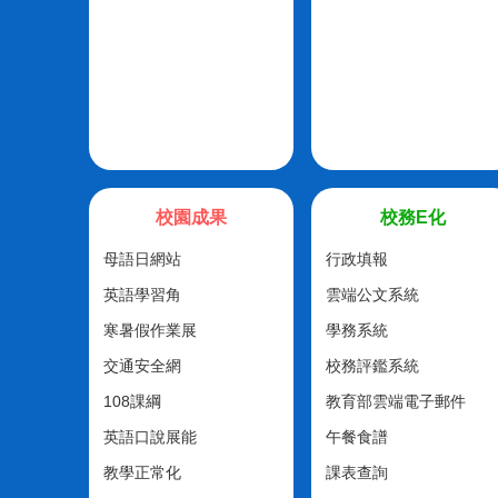
校園成果
校務E化
母語日網站
行政填報
英語學習角
雲端公文系統
寒暑假作業展
學務系統
交通安全網
校務評鑑系統
108課綱
教育部雲端電子郵件
英語口說展能
午餐食譜
教學正常化
課表查詢