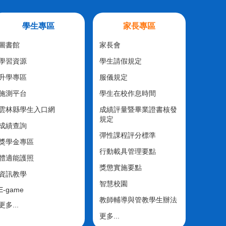
學生專區
家長專區
圖書館
家長會
學習資源
學生請假規定
升學專區
服儀規定
施測平台
學生在校作息時間
雲林縣學生入口網
成績評量暨畢業證書核發
規定
成績查詢
彈性課程評分標準
獎學金專區
行動載具管理要點
體適能護照
獎懲實施要點
資訊教學
智慧校園
E-game
教師輔導與管教學生辦法
更多...
更多...