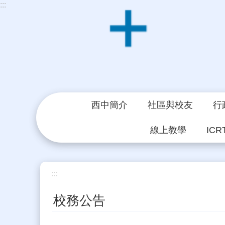
:::
跳到主要內容區塊
西中簡介
社區與校友
行
線上教學
ICR
:::
校務公告