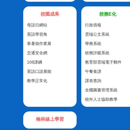
校園成果
校務E化
母語日網站
行政填報
英語學習角
雲端公文系統
寒暑假作業展
學務系統
交通安全網
校務評鑑系統
108課綱
教育部雲端電子郵件
英語口說展能
午餐食譜
教學正常化
課表查詢
全國圖書管理系統
校外人士協助教學
翰林線上學習